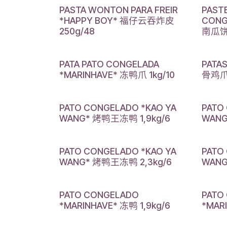
PASTA WONTON PARA FREIR
PAST
*HAPPY BOY* 福仔云吞炸皮
CONG
250g/48
南瓜饼 
PATA PATO CONGELADA
PATAS
*MARINHAVE* 冻鸭爪 1kg/10
骨鸡爪 
PATO CONGELADO *KAO YA
PATO
WANG* 烤鸭王冻鸭 1,9kg/6
WANG
PATO CONGELADO *KAO YA
PATO
WANG* 烤鸭王冻鸭 2,3kg/6
WANG
PATO CONGELADO
PATO
*MARINHAVE* 冻鸭 1,9kg/6
*MAR