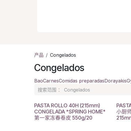
产品
Congelados
Congelados
Bao
Carnes
Comidas preparadas
Dorayakis
G
PASTA ROLLO 40H (215mm)
PAST
CONGELADA *SPRING HOME*
小厨
第一家冻春卷皮 550g/20
215m