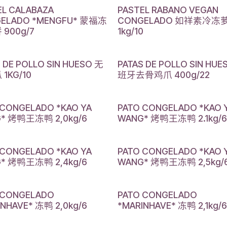
EL CALABAZA
PASTEL RABANO VEGAN
ELADO *MENGFU* 蒙福冻
CONGELADO 如祥素冷冻
900g/7
1kg/10
 DE POLLO SIN HUESO 无
PATAS DE POLLO SIN HUE
1KG/10
班牙去骨鸡爪 400g/22
 CONGELADO *KAO YA
PATO CONGELADO *KAO 
* 烤鸭王冻鸭 2,0kg/6
WANG* 烤鸭王冻鸭 2.1kg/6
 CONGELADO *KAO YA
PATO CONGELADO *KAO 
* 烤鸭王冻鸭 2,4kg/6
WANG* 烤鸭王冻鸭 2,5kg/
 CONGELADO
PATO CONGELADO
INHAVE* 冻鸭 2,0kg/6
*MARINHAVE* 冻鸭 2,1kg/6