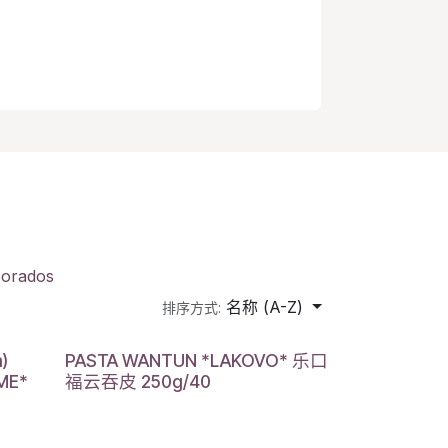
borados
名称 (A-Z)
排序方式:
)
PASTA WANTUN *LAKOVO* 乐口
ME*
福云吞皮 250g/40