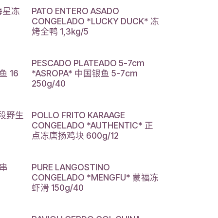
丰海星冻
PATO ENTERO ASADO
CONGELADO *LUCKY DUCK* 冻
烤全鸭 1,3kg/5
PESCADO PLATEADO 5-7cm
 16
*ASROPA* 中国银鱼 5-7cm
250g/40
冻切段野生
POLLO FRITO KARAAGE
CONGELADO *AUTHENTIC* 正
点冻唐扬鸡块 600g/12
鸡串
PURE LANGOSTINO
CONGELADO *MENGFU* 蒙福冻
虾滑 150g/40