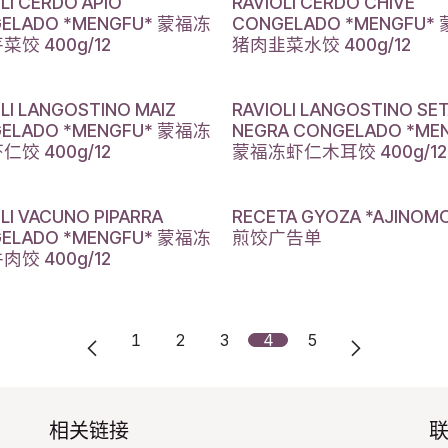
LI CERDO APIO
RAVIOLI CERDO CHIVE
ELADO *MENGFU* 蒙福冻
CONGELADO *MENGFU*
菜饺 400g/12
猪肉韭菜水饺 400g/12
LI LANGOSTINO MAIZ
RAVIOLI LANGOSTINO SE
ELADO *MENGFU* 蒙福冻
NEGRA CONGELADO *ME
仁饺 400g/12
蒙福冻虾仁木耳饺 400g/12
LI VACUNO PIPARRA
RECETA GYOZA *AJINOM
ELADO *MENGFU* 蒙福冻
煎饺广告单
肉饺 400g/12
1
2
3
4
5
相关链接​
联