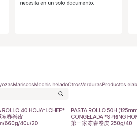
necesita en un solo documento.
yozas
Mariscos
Mochis helado
Otros
Verduras
Productos ela
A ROLLO 40 HOJA*LCHEF*
PASTA ROLLO 50H (125mm
师冻春卷皮
CONGELADA *SPRING HO
m/660g/40u/20
第一家冻春卷皮 250g/40