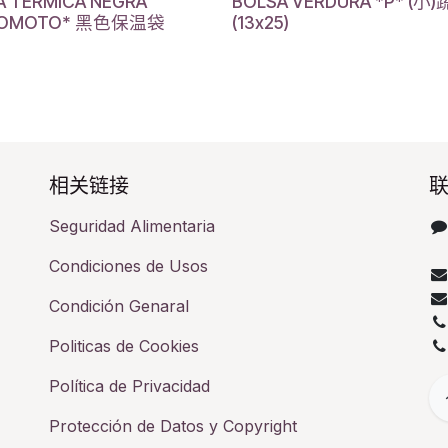
A TERMICA NEGRA
BOLSA VERDURA *P* (小
INOMOTO* 黑色保温袋
(13x25)
相关链接​
联
Seguridad Alimentaria
Condiciones de Usos
Condición Genaral
Politicas de Cookies
Política de Privacidad
Protección de Datos y Copyright