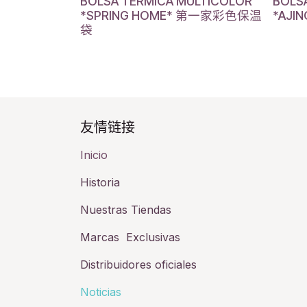
BOLSA TERMICA MULTICOLOR
BOLS
*SPRING HOME* 第一家彩色保温
*AJ
袋
友情链接​
Inicio
Historia​
Nuestras Tiendas
Marcas Exclusivas
Distribuidores oficiales
Noticias