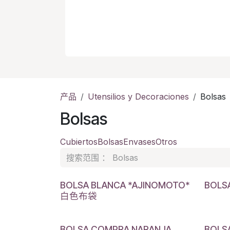
产品
Utensilios y Decoraciones
Bolsas
Bolsas
Cubiertos
Bolsas
Envases
Otros
BOLSA BLANCA *AJINOMOTO*
BOLS
白色布袋
BOLSA COMPRA NARANJA
BOLS