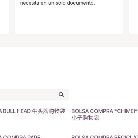
necesita en un solo documento.
A BULL HEAD 牛头牌购物袋
BOLSA COMPRA *CHIMEI
小子购物袋
A COMPRA PAPEL
BOLSA COMPRA RECICLA