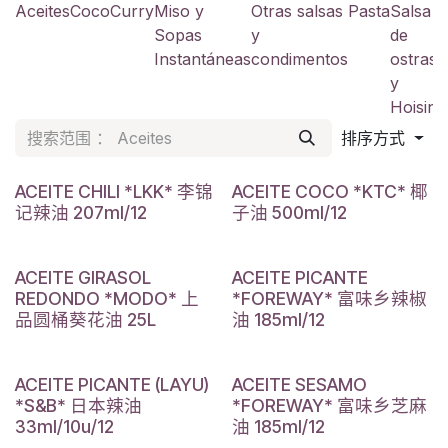
Aceites
Coco
Curry
Miso y
Otras salsas
Pasta
Salsa
S
Sopas
y
de
a
Instantáneas
condimentos
ostras
y
y
Hoisin
排序方式
ACEITE CHILI *LKK* 李锦
ACEITE COCO *KTC* 椰
记辣油 207ml/12
子油 500ml/12
ACEITE GIRASOL
ACEITE PICANTE
REDONDO *MODO* 上
*FOREWAY* 富味乡辣椒
品圆桶葵花油 25L
油 185ml/12
ACEITE PICANTE (LAYU)
ACEITE SESAMO
*S&B* 日本辣油
*FOREWAY* 富味乡芝麻
33ml/10u/12
油 185ml/12