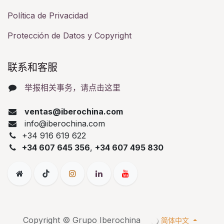
Política de Privacidad
Protección de Datos y Copyright
联系和客服​
举报相关事务，请点击这里
ventas@iberochina.com
info@iberochina.com
+34 916 619 622
+34 607 645 356
,
+34 607 495 830
Copyright © Grupo Iberochina
简体中文