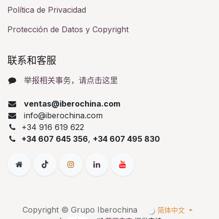
Política de Privacidad
Protección de Datos y Copyright
联系和客服​
举报相关事务，请点击这里
ventas@iberochina.com
info@iberochina.com
+34 916 619 622
+34 607 645 356
,
+34 607 495 830
Copyright © Grupo Iberochina
简体中文