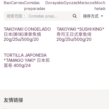
Bao
Carnes
Comidas
Dorayakis
Gyozas
Mariscos
Mochis
preparadas
helado
排序方式
TAKOYAKI CONGELADO
TAKOYAKI *SUSHI KING*
日本(美味)凍章魚燒
寿司王日式章鱼烧
20g/25u/500g/20
20g/25u/500g/20
TORTILLA JAPONESA
*TAMAGO YAKI* 日本煎
蛋卷 400g/24
友情链接​