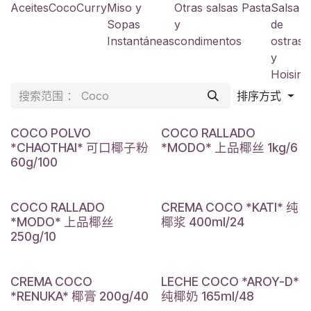
Aceites
Coco
Curry
Miso y
Otras salsas
Pasta
Salsa
S
Sopas
y
de
a
Instantáneas
condimentos
ostras
y
y
Hoisin
排序方式
COCO POLVO
COCO RALLADO
*CHAOTHAI* 可口椰子粉
*MODO* 上品椰丝 1kg/6
60g/100
COCO RALLADO
CREMA COCO *KATI* 纯
*MODO* 上品椰丝
椰浆 400ml/24
250g/10
CREMA COCO
LECHE COCO *AROY-D*
*RENUKA* 椰膏 200g/40
纯椰奶 165ml/48