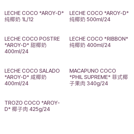
LECHE COCO *AROY-D*
LECHE COCO *AROY-D*
纯椰奶 1L/12
纯椰奶 500ml/24
LECHE COCO POSTRE
LECHE COCO *RIBBON*
*AROY-D* 甜椰奶
纯椰奶 400ml/24
400ml/24
LECHE COCO SALADO
MACAPUNO COCO
*AROY-D* 咸椰奶
*PHIL SUPREME* 菲式椰
400ml/24
子果肉 340g/24
TROZO COCO *AROY-
D* 椰子肉 425g/24