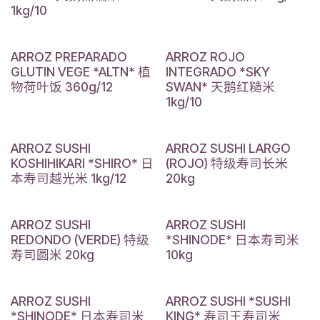
1kg/10
ARROZ PREPARADO
ARROZ ROJO
GLUTIN VEGE *ALTN* 植
INTEGRADO *SKY
物荷叶饭 360g/12
SWAN* 天鹅红糙米
1kg/10
ARROZ SUSHI
ARROZ SUSHI LARGO
KOSHIHIKARI *SHIRO* 日
(ROJO) 特级寿司长米
本寿司越光米 1kg/12
20kg
ARROZ SUSHI
ARROZ SUSHI
REDONDO (VERDE) 特级
*SHINODE* 日本寿司米
寿司圆米 20kg
10kg
ARROZ SUSHI
ARROZ SUSHI *SUSHI
*SHINODE* 日本寿司米
KING* 寿司王寿司米