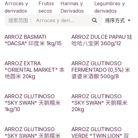
Arroces y
Frutos
Harinas y
Legumbres y
derivados
secos
Derivados
derivados
排序方式
ARROZ BASMATI
ARROZ DULCE PAPAU 娃
*DACSA* 印度米 1kg/15
哈哈八宝粥 360g/12
ARROZ EXTRA
ARROZ GLUTINOSO
*ORIENTAL MARKET* 本
FERMENTADO (0,5%) 米
地圆米 20kg
婆婆米酒酿 500g/8
ARROZ GLUTINOSO
ARROZ GLUTINOSO
*SKY SWAN* 天鹅糯米
*SKY SWAN* 天鹅糯米
1kg/10
20kg
ARROZ GLUTINOSO
ARROZ GLUTINOSO
*SKY SWAN* 天鹅糯米
VERDE *TWIN LION* 双