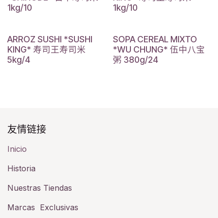
1kg/10
1kg/10
ARROZ SUSHI *SUSHI
SOPA CEREAL MIXTO
KING* 寿司王寿司米
*WU CHUNG* 伍中八宝
5kg/4
粥 380g/24
友情链接​
Inicio
Historia​
Nuestras Tiendas
Marcas Exclusivas