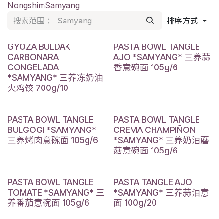
Nongshim
Samyang
排序方式
GYOZA BULDAK
PASTA BOWL TANGLE
CARBONARA
AJO *SAMYANG* 三养蒜
CONGELADA
香意碗面 105g/6
*SAMYANG* 三养冻奶油
火鸡饺 700g/10
PASTA BOWL TANGLE
PASTA BOWL TANGLE
BULGOGI *SAMYANG*
CREMA CHAMPIÑON
三养烤肉意碗面 105g/6
*SAMYANG* 三养奶油蘑
菇意碗面 105g/6
PASTA BOWL TANGLE
PASTA TANGLE AJO
TOMATE *SAMYANG* 三
*SAMYANG* 三养蒜油意
养番茄意碗面 105g/6
面 100g/20