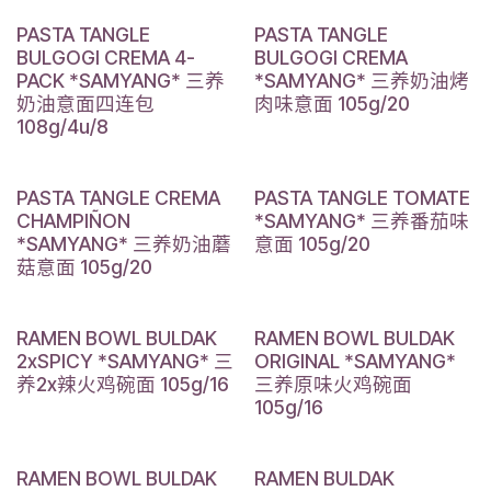
PASTA TANGLE
PASTA TANGLE
BULGOGI CREMA 4-
BULGOGI CREMA
PACK *SAMYANG* 三养
*SAMYANG* 三养奶油烤
奶油意面四连包
肉味意面 105g/20
108g/4u/8
PASTA TANGLE CREMA
PASTA TANGLE TOMATE
CHAMPIÑON
*SAMYANG* 三养番茄味
*SAMYANG* 三养奶油蘑
意面 105g/20
菇意面 105g/20
RAMEN BOWL BULDAK
RAMEN BOWL BULDAK
2xSPICY *SAMYANG* 三
ORIGINAL *SAMYANG*
养2x辣火鸡碗面 105g/16
三养原味火鸡碗面
105g/16
RAMEN BOWL BULDAK
RAMEN BULDAK