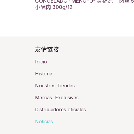
CONGELADO *MENGFU* 蒙福冻
肉丝 5
小酥肉 300g/12
友情链接​
Inicio
Historia​
Nuestras Tiendas
Marcas Exclusivas
Distribuidores oficiales
Noticias