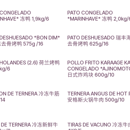
 CONGELADO
PATO CONGELADO
INHAVE* 冻鸭 1,9kg/6
*MARINHAVE* 冻鸭 2,0kg/
 DESHUESADO *BON DIM*
PATO DESHUESADO 瑞
去骨烤鸭 575g /16
去骨烤鸭 625g/16
 HOLANDES (2.6) 荷兰烤鸭
POLLO FRITO KARAAGE K
kg/6
CONGELADO *AJINOMOT
日式炸鸡块 600g/10
ON DE TERNERA 冷冻牛筋
TERNERA ANGUS DE HOT
14
安格斯火锅牛肉 500g/10
S DE TERNERA 冷冻新鲜牛
TIRAS DE VACUNO 冷冻