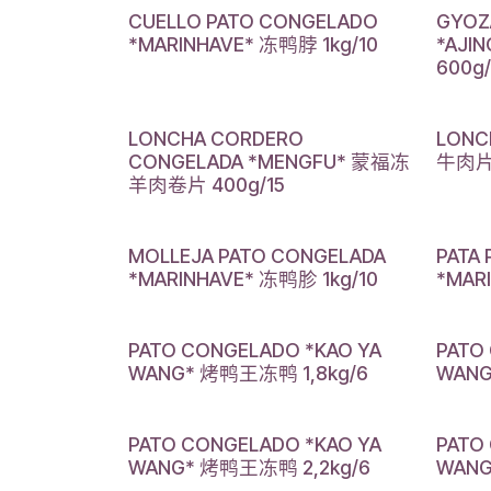
CUELLO PATO CONGELADO
GYOZ
*MARINHAVE* 冻鸭脖 1kg/10
*AJ
600g/
LONCHA CORDERO
LONC
CONGELADA *MENGFU* 蒙福冻
牛肉片 
羊肉卷片 400g/15
MOLLEJA PATO CONGELADA
PATA
*MARINHAVE* 冻鸭胗 1kg/10
*MAR
PATO CONGELADO *KAO YA
PATO
WANG* 烤鸭王冻鸭 1,8kg/6
WANG
PATO CONGELADO *KAO YA
PATO
WANG* 烤鸭王冻鸭 2,2kg/6
WANG