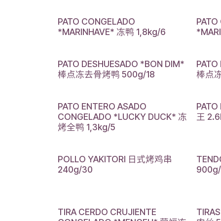
PATO CONGELADO
PATO
*MARINHAVE* 冻鸭 1,8kg/6
*MAR
PATO DESHUESADO *BON DIM*
PATO
棒点冻去骨烤鸭 500g/18
棒点冻
PATO ENTERO ASADO
PATO
CONGELADO *LUCKY DUCK* 冻
王 2.6
烤全鸭 1,3kg/5
POLLO YAKITORI 日式烤鸡串
TEND
240g/30
900g/
TIRA CERDO CRUJIENTE
TIRA