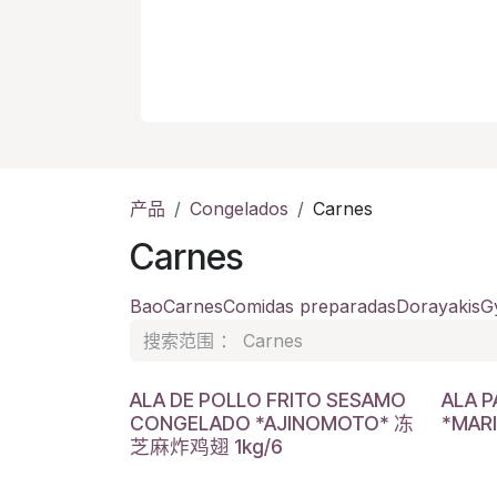
产品
Congelados
Carnes
Carnes
Bao
Carnes
Comidas preparadas
Dorayakis
G
ALA DE POLLO FRITO SESAMO
ALA 
CONGELADO *AJINOMOTO* 冻
*MAR
芝麻炸鸡翅 1kg/6