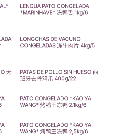
AL*
LENGUA PATO CONGELADA
*MARINHAVE* 冻鸭舌 1kg/6
LADA
LONGCHAS DE VACUNO
片
CONGELADAS 冻牛肉片 4kg/5
SO 无
PATAS DE POLLO SIN HUESO 西
班牙去骨鸡爪 400g/22
YA
PATO CONGELADO *KAO YA
6
WANG* 烤鸭王冻鸭 2.1kg/6
YA
PATO CONGELADO *KAO YA
6
WANG* 烤鸭王冻鸭 2,5kg/6