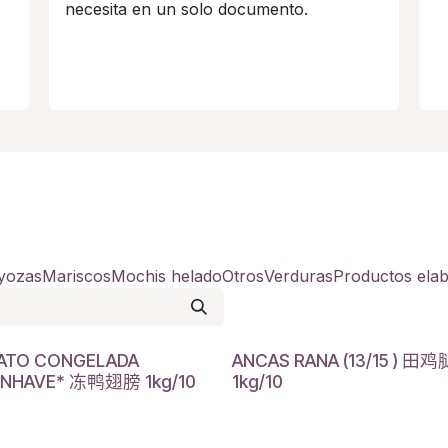
necesita en un solo documento.
yozas
Mariscos
Mochis helado
Otros
Verduras
Productos ela
PATO CONGELADA
ANCAS RANA (13/15 ) 田鸡
INHAVE* 冻鸭翅膀 1kg/10
1kg/10