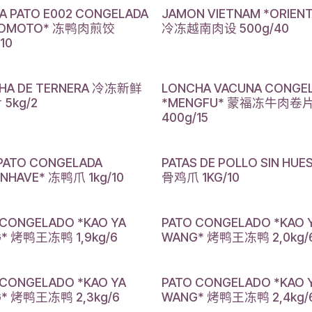
A PATO E002 CONGELADA
JAMON VIETNAM *ORIENT
INOMOTO* 冻鸭肉煎饺
冷冻越南肉设 500g/40
10
HA DE TERNERA 冷冻新鲜
LONCHA VACUNA CONGE
5kg/2
*MENGFU* 蒙福冻牛肉卷
400g/15
 PATO CONGELADA
PATAS DE POLLO SIN HUE
INHAVE* 冻鸭爪 1kg/10
骨鸡爪 1KG/10
 CONGELADO *KAO YA
PATO CONGELADO *KAO 
* 烤鸭王冻鸭 1,9kg/6
WANG* 烤鸭王冻鸭 2,0kg/
 CONGELADO *KAO YA
PATO CONGELADO *KAO 
* 烤鸭王冻鸭 2,3kg/6
WANG* 烤鸭王冻鸭 2,4kg/