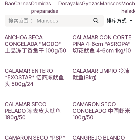
Bao
Carnes
Comidas
Dorayakis
Gyozas
Mariscos
Mochis
preparadas
helado
排序方式
ANCHOA SECA
CALAMAR CON CORTE
CONGELADA *MODO*
PIÑA 4-6cm *ASROPA*
上品冻丁香鱼干 100g/50
切花鱿鱼 4-6cm 1kg/10
CALAMAR ENTERO
CALAMAR LIMPIO 冷凍
*EXOSTAR* 亿商冻鱿鱼
鱿鱼(8kg)
头 500g/24
CALAMAR SECO
CAMARON SECO
PELADO 冻去皮大鱿鱼
CONGELADO 中国虾米
180g/50
100g/50
CAMARON SECO *PSP*
CANGREJO BLANDO