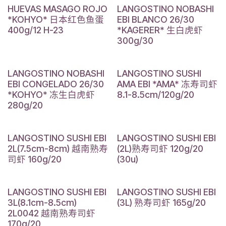
HUEVAS MASAGO ROJO
LANGOSTINO NOBASHI
*KOHYO* 日本红色鱼蛋
EBI BLANCO 26/30
400g/12 H-23
*KAGERER* 生白虎虾
300g/30
LANGOSTINO NOBASHI
LANGOSTINO SUSHI
EBI CONGELADO 26/30
AMA EBI *AMA* 冻寿司虾
*KOHYO* 冻生白虎虾
8.1-8.5cm/120g/20
280g/20
LANGOSTINO SUSHI EBI
LANGOSTINO SUSHI EBI
2L(7.5cm-8cm) 越南熟寿
(2L)熟寿司虾 120g/20
司虾 160g/20
(30u)
LANGOSTINO SUSHI EBI
LANGOSTINO SUSHI EBI
3L(8.1cm-8.5cm)
(3L) 熟寿司虾 165g/20
2L0042 越南熟寿司虾
170g/20