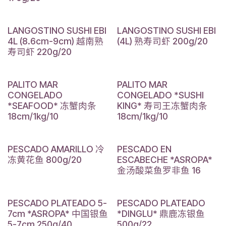
LANGOSTINO SUSHI EBI
LANGOSTINO SUSHI EBI
4L (8.6cm-9cm) 越南熟
(4L) 熟寿司虾 200g/20
寿司虾 220g/20
PALITO MAR
PALITO MAR
CONGELADO
CONGELADO *SUSHI
*SEAFOOD* 冻蟹肉条
KING* 寿司王冻蟹肉条
18cm/1kg/10
18cm/1kg/10
PESCADO AMARILLO 冷
PESCADO EN
冻黄花鱼 800g/20
ESCABECHE *ASROPA*
金汤酸菜鱼罗非鱼 16
PESCADO PLATEADO 5-
PESCADO PLATEADO
7cm *ASROPA* 中国银鱼
*DINGLU* 鼎鹿冻银鱼
5-7cm 250g/40
500g/22