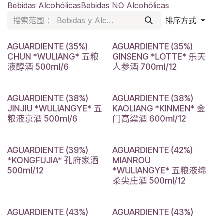
Bebidas Alcohólicas
Bebidas NO Alcohólicas
排序方式
AGUARDIENTE (35%)
AGUARDIENTE (35%)
CHUN *WULIANG* 五粮
GINSENG *LOTTE* 乐天
液醇酒 500ml/6
人参酒 700ml/12
AGUARDIENTE (38%)
AGUARDIENTE (38%)
JINJIU *WULIANGYE* 五
KAOLIANG *KINMEN* 金
粮液京酒 500ml/6
门高粱酒 600ml/12
AGUARDIENTE (39%)
AGUARDIENTE (42%)
*KONGFUJIA* 孔府家酒
MIANROU
500ml/12
*WULIANGYE* 五粮液绵
柔尖庄酒 500ml/12
AGUARDIENTE (43%)
AGUARDIENTE (43%)