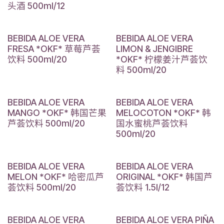
头酒 500ml/12
BEBIDA ALOE VERA
BEBIDA ALOE VERA
FRESA *OKF* 草莓芦荟
LIMON & JENGIBRE
饮料 500ml/20
*OKF* 柠檬姜汁芦荟饮
料 500ml/20
BEBIDA ALOE VERA
BEBIDA ALOE VERA
MANGO *OKF* 韩国芒果
MELOCOTON *OKF* 韩
芦荟饮料 500ml/20
国水蜜桃芦荟饮料
500ml/20
BEBIDA ALOE VERA
BEBIDA ALOE VERA
MELON *OKF* 哈密瓜芦
ORIGINAL *OKF* 韩国芦
荟饮料 500ml/20
荟饮料 1.5l/12
BEBIDA ALOE VERA
BEBIDA ALOE VERA PIÑA