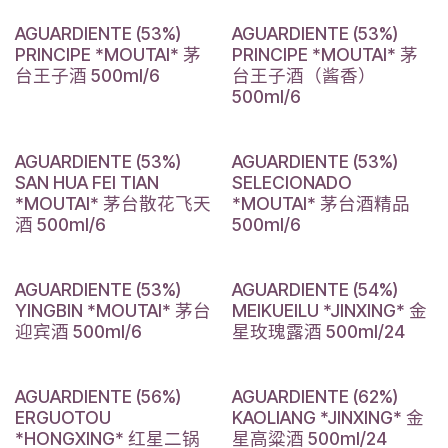
AGUARDIENTE (53%)
AGUARDIENTE (53%)
PRINCIPE *MOUTAI* 茅
PRINCIPE *MOUTAI* 茅
台王子酒 500ml/6
台王子酒（酱香）
500ml/6
AGUARDIENTE (53%)
AGUARDIENTE (53%)
SAN HUA FEI TIAN
SELECIONADO
*MOUTAI* 茅台散花飞天
*MOUTAI* 茅台酒精品
酒 500ml/6
500ml/6
AGUARDIENTE (53%)
AGUARDIENTE (54%)
YINGBIN *MOUTAI* 茅台
MEIKUEILU *JINXING* 金
迎宾酒 500ml/6
星玫瑰露酒 500ml/24
AGUARDIENTE (56%)
AGUARDIENTE (62%)
ERGUOTOU
KAOLIANG *JINXING* 金
*HONGXING* 红星二锅
星高粱酒 500ml/24