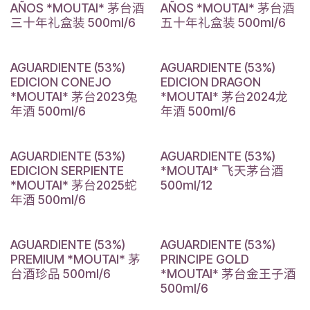
AÑOS *MOUTAI* 茅台酒
AÑOS *MOUTAI* 茅台酒
三十年礼盒装 500ml/6
五十年礼盒装 500ml/6
AGUARDIENTE (53%)
AGUARDIENTE (53%)
EDICION CONEJO
EDICION DRAGON
*MOUTAI* 茅台2023兔
*MOUTAI* 茅台2024龙
年酒 500ml/6
年酒 500ml/6
AGUARDIENTE (53%)
AGUARDIENTE (53%)
EDICION SERPIENTE
*MOUTAI* 飞天茅台酒
*MOUTAI* 茅台2025蛇
500ml/12
年酒 500ml/6
AGUARDIENTE (53%)
AGUARDIENTE (53%)
PREMIUM *MOUTAI* 茅
PRINCIPE GOLD
台酒珍品 500ml/6
*MOUTAI* 茅台金王子酒
500ml/6