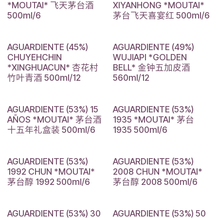
*MOUTAI* 飞天茅台酒
XIYANHONG *MOUTAI*
500ml/6
茅台飞天喜宴红 500ml/6
AGUARDIENTE (45%)
AGUARDIENTE (49%)
CHUYEHCHIN
WUJIAPI *GOLDEN
*XINGHUACUN* 杏花村
BELL* 金钟五加皮酒
竹叶青酒 500ml/12
560ml/12
AGUARDIENTE (53%) 15
AGUARDIENTE (53%)
AÑOS *MOUTAI* 茅台酒
1935 *MOUTAI* 茅台
十五年礼盒装 500ml/6
1935 500ml/6
AGUARDIENTE (53%)
AGUARDIENTE (53%)
1992 CHUN *MOUTAI*
2008 CHUN *MOUTAI*
茅台醇 1992 500ml/6
茅台醇 2008 500ml/6
AGUARDIENTE (53%) 30
AGUARDIENTE (53%) 50