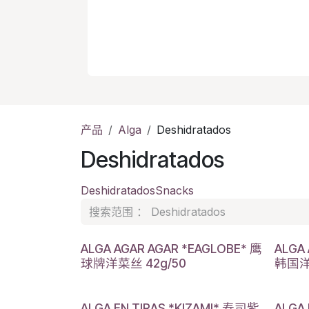
产品
Alga
Deshidratados
Deshidratados
Deshidratados
Snacks
ALGA AGAR AGAR *EAGLOBE* 鹰
ALGA
球牌洋菜丝 42g/50
韩国洋菜
ALGA EN TIRAS *KIZAMI* 寿司紫
ALGA