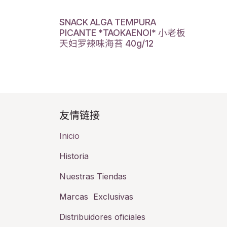
SNACK ALGA TEMPURA
PICANTE *TAOKAENOI* 小老板
天妇罗辣味海苔 40g/12
友情链接​
Inicio
Historia​
Nuestras Tiendas
Marcas Exclusivas
Distribuidores oficiales