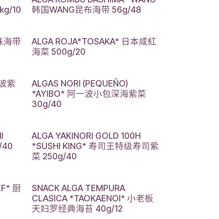
g/10
韩国WANG昆布海带 56g/48
之味海带
ALGA ROJA*TOSAKA* 日本咸紅
海菜 500g/20
一波紫
ALGAS NORI (PEQUEÑO)
*AYIBO* 阿一波小包深海紫菜
30g/40
I
ALGA YAKINORI GOLD 100H
/40
*SUSHI KING* 寿司王特级寿司紫
菜 250g/40
EF* 厨
SNACK ALGA TEMPURA
CLASICA *TAOKAENOI* 小老板
天妇罗经典海苔 40g/12