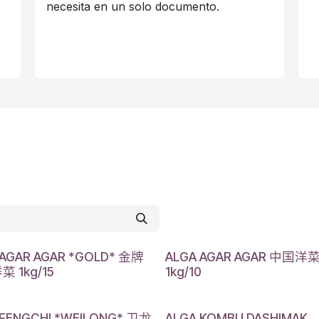
necesita en un solo documento.
 AGAR AGAR *GOLD* 金牌
ALGA AGAR AGAR 中国洋
 1kg/15
1kg/10
 FENGCHI *WEILONG* 卫龙
ALGA KOMBU DASHIMAK