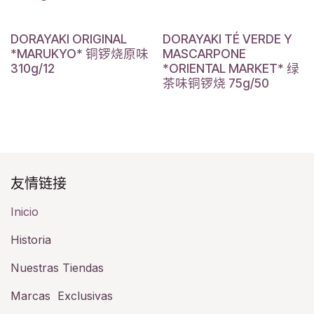
DORAYAKI ORIGINAL
DORAYAKI TÉ VERDE Y
*MARUKYO* 铜锣烧原味
MASCARPONE
310g/12
*ORIENTAL MARKET* 绿
茶味铜锣烧 75g/50
友情链接​
Inicio
Historia​
Nuestras Tiendas
Marcas Exclusivas