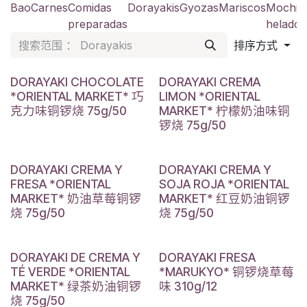
Bao
Carnes
Comidas
Dorayakis
Gyozas
Mariscos
Mochis
preparadas
helado
排序方式
DORAYAKI CHOCOLATE
DORAYAKI CREMA
*ORIENTAL MARKET* 巧
LIMON *ORIENTAL
克力味铜锣烧 75g/50
MARKET* 柠檬奶油味铜
锣烧 75g/50
DORAYAKI CREMA Y
DORAYAKI CREMA Y
FRESA *ORIENTAL
SOJA ROJA *ORIENTAL
MARKET* 奶油草莓铜锣
MARKET* 红豆奶油铜锣
烧 75g/50
烧 75g/50
DORAYAKI DE CREMA Y
DORAYAKI FRESA
TÉ VERDE *ORIENTAL
*MARUKYO* 铜锣烧草莓
MARKET* 绿茶奶油铜锣
味 310g/12
烧 75g/50