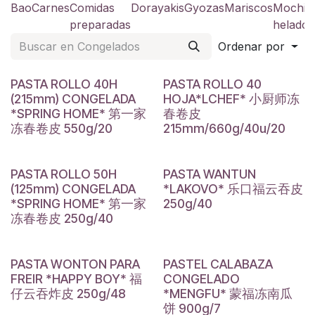
Bao
Carnes
Comidas
Dorayakis
Gyozas
Mariscos
Mochis
preparadas
helado
Ordenar por
PASTA ROLLO 40H
PASTA ROLLO 40
(215mm) CONGELADA
HOJA*LCHEF* 小厨师冻
*SPRING HOME* 第一家
春卷皮
冻春卷皮 550g/20
215mm/660g/40u/20
PASTA ROLLO 50H
PASTA WANTUN
(125mm) CONGELADA
*LAKOVO* 乐口福云吞皮
*SPRING HOME* 第一家
250g/40
冻春卷皮 250g/40
PASTA WONTON PARA
PASTEL CALABAZA
FREIR *HAPPY BOY* 福
CONGELADO
仔云吞炸皮 250g/48
*MENGFU* 蒙福冻南瓜
饼 900g/7