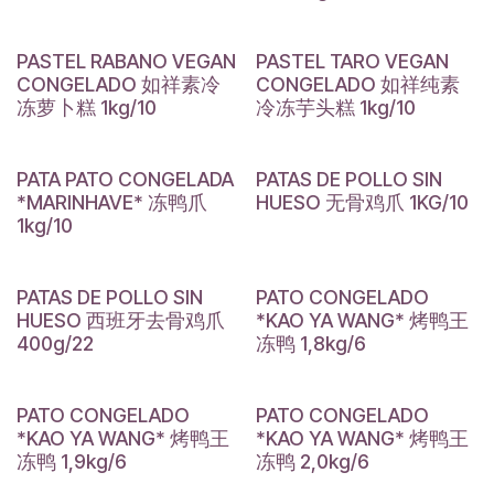
PASTEL RABANO VEGAN
PASTEL TARO VEGAN
CONGELADO 如祥素冷
CONGELADO 如祥纯素
冻萝卜糕 1kg/10
冷冻芋头糕 1kg/10
PATA PATO CONGELADA
PATAS DE POLLO SIN
*MARINHAVE* 冻鸭爪
HUESO 无骨鸡爪 1KG/10
1kg/10
PATAS DE POLLO SIN
PATO CONGELADO
HUESO 西班牙去骨鸡爪
*KAO YA WANG* 烤鸭王
400g/22
冻鸭 1,8kg/6
PATO CONGELADO
PATO CONGELADO
*KAO YA WANG* 烤鸭王
*KAO YA WANG* 烤鸭王
冻鸭 1,9kg/6
冻鸭 2,0kg/6