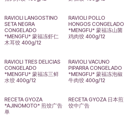
RAVIOLI LANGOSTINO
RAVIOLI POLLO
SETA NEGRA
HONGOS CONGELADO
CONGELADO
*MENGFU* 蒙福冻山菌
*MENGFU* 蒙福冻虾仁
鸡肉饺 400g/12
木耳饺 400g/12
RAVIOLI TRES DELICIAS
RAVIOLI VACUNO
CONGELADO
PIPARRA CONGELADO
*MENGFU* 蒙福冻三鲜
*MENGFU* 蒙福冻泡椒
水饺 400g/12
牛肉饺 400g/12
RECETA GYOZA
RECETA GYOZA 日本煎
*AJINOMOTO* 煎饺广告
饺中广告
单