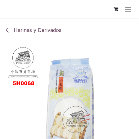
Ir al contenido
Harinas y Derivados