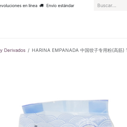
evoluciones en línea
Envío estándar
 nosotros
Noticias
Servicios
Atención al cliente
Curs
 y Derivados
HARINA EMPANADA 中国饺子专用粉(高筋) 1k