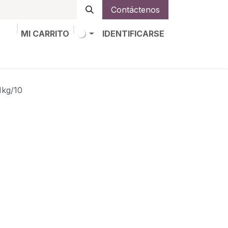
Contáctenos
MI CARRITO
IDENTIFICARSE
os
Trabajos
Alta de socio
g/10