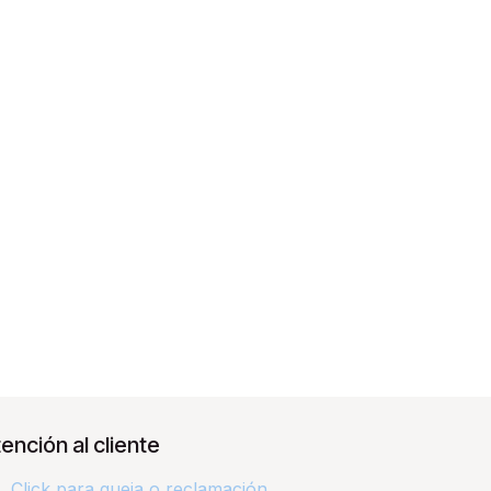
ención al cliente
Click para queja o reclamación​