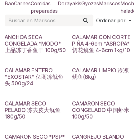
Bao
Carnes
Comidas
Dorayakis
Gyozas
Mariscos
Mochis
preparadas
helado
Ordenar por
ANCHOA SECA
CALAMAR CON CORTE
CONGELADA *MODO*
PIÑA 4-6cm *ASROPA*
上品冻丁香鱼干 100g/50
切花鱿鱼 4-6cm 1kg/10
CALAMAR ENTERO
CALAMAR LIMPIO 冷凍
*EXOSTAR* 亿商冻鱿鱼
鱿鱼(8kg)
头 500g/24
CALAMAR SECO
CAMARON SECO
PELADO 冻去皮大鱿鱼
CONGELADO 中国虾米
180g/50
100g/50
CAMARON SECO *PSP*
CANGREJO BLANDO