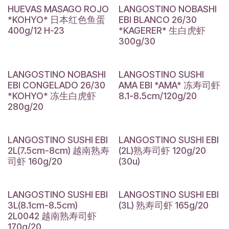
HUEVAS MASAGO ROJO
LANGOSTINO NOBASHI
*KOHYO* 日本红色鱼蛋
EBI BLANCO 26/30
400g/12 H-23
*KAGERER* 生白虎虾
300g/30
LANGOSTINO NOBASHI
LANGOSTINO SUSHI
EBI CONGELADO 26/30
AMA EBI *AMA* 冻寿司虾
*KOHYO* 冻生白虎虾
8.1-8.5cm/120g/20
280g/20
LANGOSTINO SUSHI EBI
LANGOSTINO SUSHI EBI
2L(7.5cm-8cm) 越南熟寿
(2L)熟寿司虾 120g/20
司虾 160g/20
(30u)
LANGOSTINO SUSHI EBI
LANGOSTINO SUSHI EBI
3L(8.1cm-8.5cm)
(3L) 熟寿司虾 165g/20
2L0042 越南熟寿司虾
170g/20