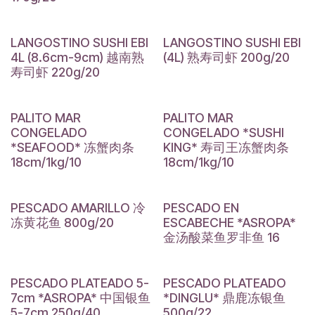
LANGOSTINO SUSHI EBI
LANGOSTINO SUSHI EBI
4L (8.6cm-9cm) 越南熟
(4L) 熟寿司虾 200g/20
寿司虾 220g/20
PALITO MAR
PALITO MAR
CONGELADO
CONGELADO *SUSHI
*SEAFOOD* 冻蟹肉条
KING* 寿司王冻蟹肉条
18cm/1kg/10
18cm/1kg/10
PESCADO AMARILLO 冷
PESCADO EN
冻黄花鱼 800g/20
ESCABECHE *ASROPA*
金汤酸菜鱼罗非鱼 16
PESCADO PLATEADO 5-
PESCADO PLATEADO
7cm *ASROPA* 中国银鱼
*DINGLU* 鼎鹿冻银鱼
5-7cm 250g/40
500g/22