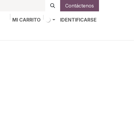
Contáctenos
MI CARRITO
IDENTIFICARSE
os
Trabajos
Alta de socio