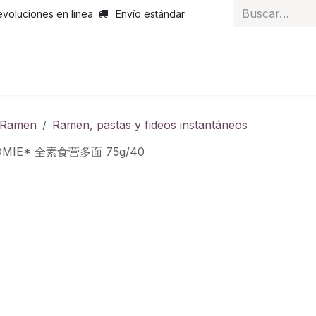
evoluciones en línea
Envío estándar
 nosotros
Noticias
Servicios
Atención al cliente
Curs
y Ramen
Ramen, pastas y fideos instantáneos
DOMIE* 全素食营多面 75g/40