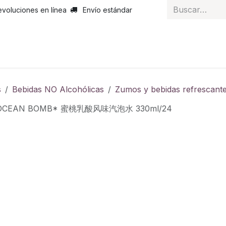
evoluciones en línea
Envío estándar
 nosotros
Noticias
Servicios
Atención al cliente
Curs
s
Bebidas NO Alcohólicas
Zumos y bebidas refrescant
*OCEAN BOMB* 蜜桃乳酸风味汽泡水 330ml/24