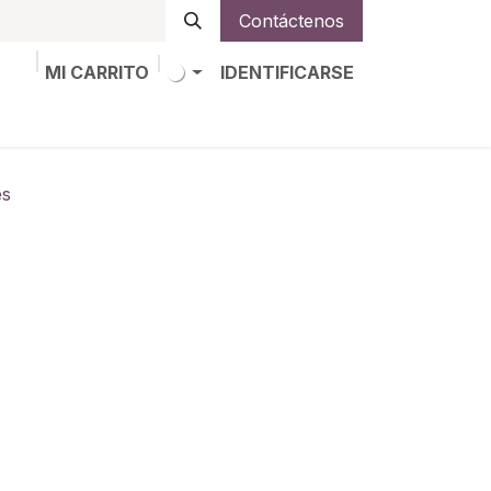
Contáctenos
MI CARRITO
IDENTIFICARSE
os
Trabajos
Alta de socio
es