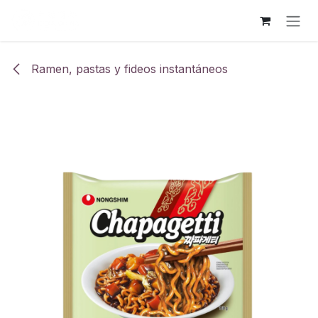
Ir al contenido
Ramen, pastas y fideos instantáneos