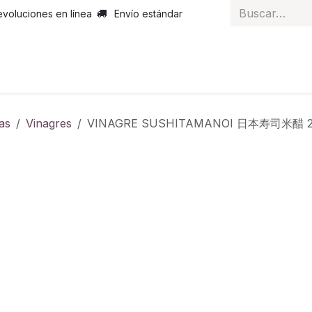
evoluciones en línea
Envío estándar
 nosotros
Noticias
Servicios
Atención al cliente
Curs
as
Vinagres
VINAGRE SUSHITAMANOI 日本寿司米醋 2