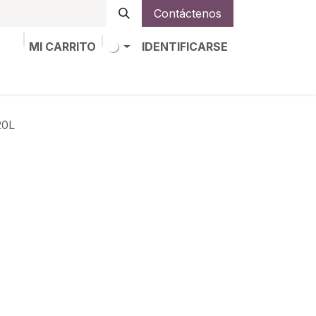
Contáctenos
MI CARRITO
IDENTIFICARSE
os
Trabajos
Alta de socio
0L