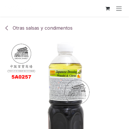
Ir al contenido
Otras salsas y condimentos