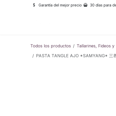
Ir al contenido
Garantía del mejor precio
30 días para d
Inicio
Catálogo
Sobre
Todos los productos
Tallarines, Fideos 
PASTA TANGLE AJO *SAMYANG* 三