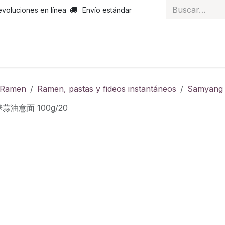
evoluciones en línea
Envío estándar
 nosotros
Noticias
Servicios
Atención al cliente
Curs
y Ramen
Ramen, pastas y fideos instantáneos
Samyang
养蒜油意面 100g/20