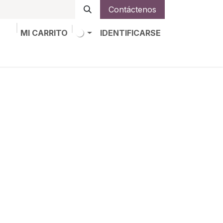
Contáctenos
MI CARRITO
IDENTIFICARSE
os
Trabajos
Alta de socio