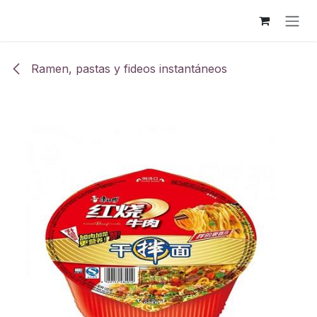
Ir al contenido
Ramen, pastas y fideos instantáneos