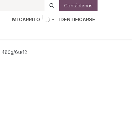
Contáctenos
MI CARRITO
IDENTIFICARSE
os
Trabajos
Alta de socio
80g/6u/12