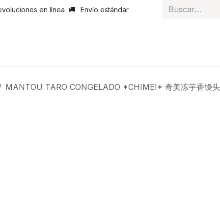
evoluciones en línea
Envío estándar
 nosotros
Noticias
Servicios
Atención al cliente
Curs
MANTOU TARO CONGELADO *CHIMEI* 奇美冻芋香馒头 4