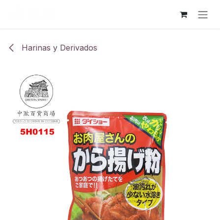
Ir al contenido
Harinas y Derivados