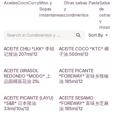
Aceites
Coco
Curry
Miso y
Otras salsas
Pasta
Salsa
S
Sopas
y
de
a
Instantáneas
condimentos
ostras
y
y
Hoisin
Sort By
ACEITE CHILI *LKK* 李锦
ACEITE COCO *KTC* 椰
记辣油 207ml/12
子油 500ml/12
ACEITE GIRASOL
ACEITE PICANTE
REDONDO *MODO* 上
*FOREWAY* 富味乡辣椒
品圆桶葵花油 25L
油 185ml/12
ACEITE PICANTE (LAYU)
ACEITE SESAMO
*S&B* 日本辣油
*FOREWAY* 富味乡芝麻
33ml/10u/12
油 185ml/12