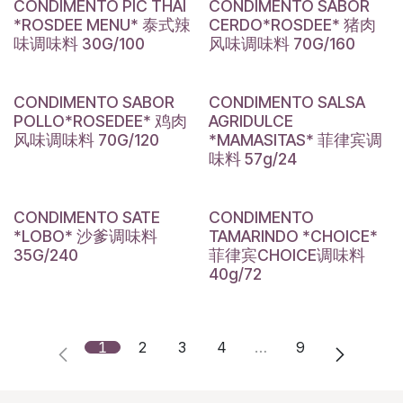
CONDIMENTO PIC THAI
CONDIMENTO SABOR
*ROSDEE MENU* 泰式辣
CERDO*ROSDEE* 猪肉
味调味料 30G/100
风味调味料 70G/160
CONDIMENTO SABOR
CONDIMENTO SALSA
POLLO*ROSEDEE* 鸡肉
AGRIDULCE
风味调味料 70G/120
*MAMASITAS* 菲律宾调
味料 57g/24
CONDIMENTO SATE
CONDIMENTO
*LOBO* 沙爹调味料
TAMARINDO *CHOICE*
35G/240
菲律宾CHOICE调味料
40g/72
1
2
3
4
…
9