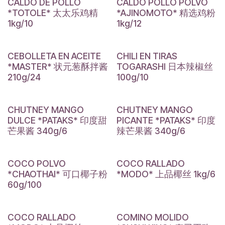
CALDO DE POLLO
CALDO POLLO POLVO
*TOTOLE* 太太乐鸡精
*AJINOMOTO* 精选鸡粉
1kg/10
1kg/12
CEBOLLETA EN ACEITE
CHILI EN TIRAS
*MASTER* 状元葱酥拌酱
TOGARASHI 日本辣椒丝
210g/24
100g/10
CHUTNEY MANGO
CHUTNEY MANGO
DULCE *PATAKS* 印度甜
PICANTE *PATAKS* 印度
芒果酱 340g/6
辣芒果酱 340g/6
COCO POLVO
COCO RALLADO
*CHAOTHAI* 可口椰子粉
*MODO* 上品椰丝 1kg/6
60g/100
COCO RALLADO
COMINO MOLIDO