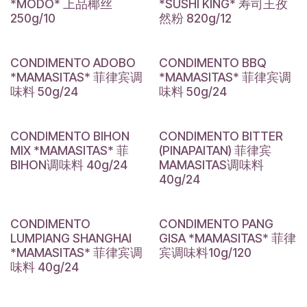
*MODO* 上品椰丝
*SUSHI KING* 寿司王孜
250g/10
然粉 820g/12
CONDIMENTO ADOBO
CONDIMENTO BBQ
*MAMASITAS* 菲律宾调
*MAMASITAS* 菲律宾调
味料 50g/24
味料 50g/24
CONDIMENTO BIHON
CONDIMENTO BITTER
MIX *MAMASITAS* 菲
(PINAPAITAN) 菲律宾
BIHON调味料 40g/24
MAMASITAS调味料
40g/24
CONDIMENTO
CONDIMENTO PANG
LUMPIANG SHANGHAI
GISA *MAMASITAS* 菲律
*MAMASITAS* 菲律宾调
宾调味料10g/120
味料 40g/24