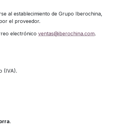
irse al establecimiento de Grupo Iberochina,
por el proveedor.
rreo electrónico
ventas@iberochina.com
.
o (IVA).
orra
.