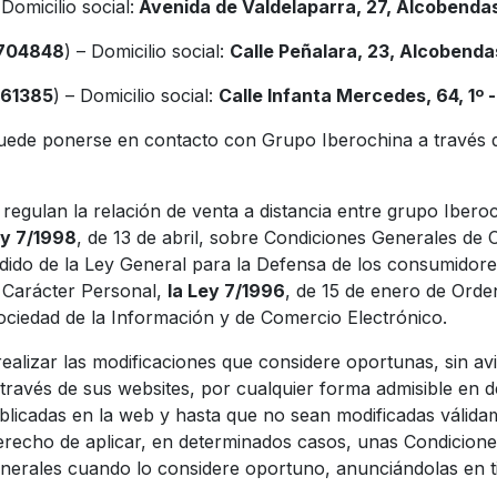
 Domicilio social:
Avenida de Valdelaparra, 27, Alcobendas
6704848
) – Domicilio social:
Calle Peñalara, 23, Alcobenda
761385
) – Domicilio social:
Calle Infanta Mercedes, 64, 1º 
uede ponerse en contacto con Grupo Iberochina a través d
egulan la relación de venta a distancia entre grupo Iberoc
y 7/1998
, de 13 de abril, sobre Condiciones Generales de 
ndido de la Ley General para la Defensa de los consumidore
e Carácter Personal,
la Ley 7/1996
, de 15 de enero de Orde
 Sociedad de la Información y de Comercio Electrónico.
ealizar las modificaciones que considere oportunas, sin av
 través de sus websites, por cualquier forma admisible en
blicadas en la web y hasta que no sean modificadas válida
erecho de aplicar, en determinados casos, unas Condicione
enerales cuando lo considere oportuno, anunciándolas en 