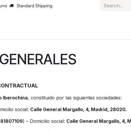
urns
Standard Shipping
ut Us
News
Services
Customer Service
Courses
J
 GENERALES
 CONTRACTUAL
o Iberochina
, constituido por las siguientes sociedades:
micilio social:
Calle General Margallo, 4, Madrid, 28020.
B81807109
) – Domicilio social:
Calle General Margallo, 4, 