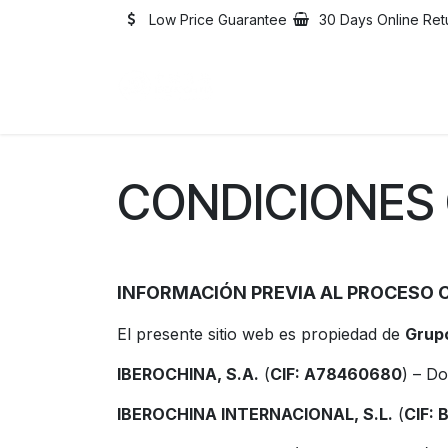
Skip to Content
Low Price Guarantee
30 Days Online Ret
Home
Catalogue
Abo
CONDICIONES
INFORMACIÓN PREVIA AL PROCESO
El presente sitio web es propiedad de
Grup
IBEROCHINA, S.A.
(
CIF: A78460680
) – Do
IBEROCHINA INTERNACIONAL, S.L.
(
CIF: 