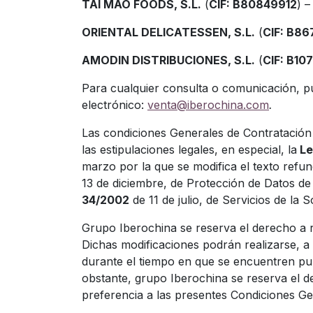
TAI MAO FOODS, S.L.
(
CIF: B80849912
) –
ORIENTAL DELICATESSEN, S.L.
(
CIF: B8
AMODIN DISTRIBUCIONES, S.L.
(
CIF: B10
Para cualquier consulta o comunicación, p
electrónico:
venta@iberochina.com
.
Las condiciones Generales de Contratación r
las estipulaciones legales, en especial, la
Le
marzo por la que se modifica el texto refu
13 de diciembre, de Protección de Datos d
34/2002
de 11 de julio, de Servicios de la
Grupo Iberochina se reserva el derecho a r
Dichas modificaciones podrán realizarse, a
durante el tiempo en que se encuentren pu
obstante, grupo Iberochina se reserva el d
preferencia a las presentes Condiciones G