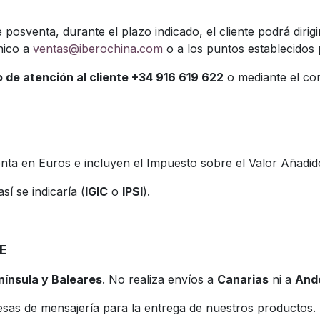
posventa, durante el plazo indicado, el cliente podrá dirig
nico a
ventas@iberochina.com
o a los puntos establecidos 
o de atención al cliente +34 916 619 622
o mediante el co
enta en Euros e incluyen el Impuesto sobre el Valor Añadid
sí se indicaría (
IGIC
o
IPSI
).
E
nínsula y Baleares
. No realiza envíos a
Canarias
ni a
And
as de mensajería para la entrega de nuestros productos.