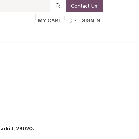
Contact Us
MY CART
SIGN IN
obs
Alta de socio
Madrid, 28020.