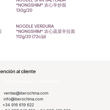
*NONGSHIM* 农心辛炒面
130g/20
NOODLE VERDURA
面
*NONGSHIM* 农心蔬菜辛拉面
112g/20 (72c/p)
ención al cliente
Click para queja o reclamación​
ventas@iberochina.com
info@iberochina.com
+34 916 619 622