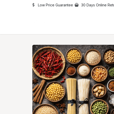
Skip to Content
Low Price Guarantee
30 Days Online Ret
Home
Catalogue
Abo