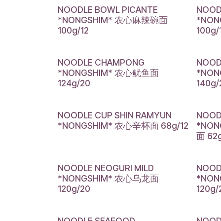
NOODLE BOWL PICANTE
NOOD
*NONGSHIM* 农心麻辣碗面
*NO
100g/12
100g/
NOODLE CHAMPONG
NOOD
*NONGSHIM* 农心鱿鱼面
*NO
124g/20
140g/
NOODLE CUP SHIN RAMYUN
NOOD
*NONGSHIM* 农心辛杯面 68g/12
*NO
面 62g
NOODLE NEOGURI MILD
NOOD
*NONGSHIM* 农心乌龙面
*NO
120g/20
120g/
NOODLE SEAFOOD
NOOD