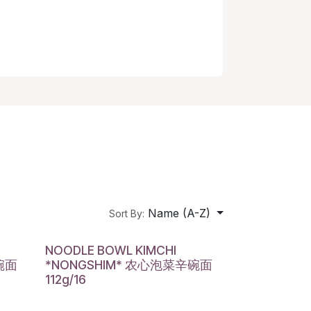
Name (A-Z)
Sort By:
NOODLE BOWL KIMCHI
碗面
*NONGSHIM* 农心泡菜辛碗面
112g/16