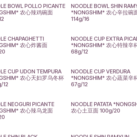
LE BOWL POLLO PICANTE
NOODLE BOWL SHIN RAM
NGSHIM* 农心辣鸡碗面
*NONGSHIM* 农心辛拉碗
12
114g/16
LE CHAPAGHETTI
NOODLE CUP EXTRA PIC
NGSHIM* 农心炸酱面
*NONGSHIM* 农心特辣辛
20
68g/12
LE CUP UDON TEMPURA
NOODLE CUP VERDURA
NGSHIM* 农心天妇罗乌冬杯
*NONGSHIM* 农心蔬菜辛
/12
67g/12
LE NEOGURI PICANTE
NOODLE PATATA *NONGS
NGSHIM* 农心辣乌龙面
农心土豆面 100g/20
20
LE SHIN BLACK
NOODLE SHIN RAMYUN