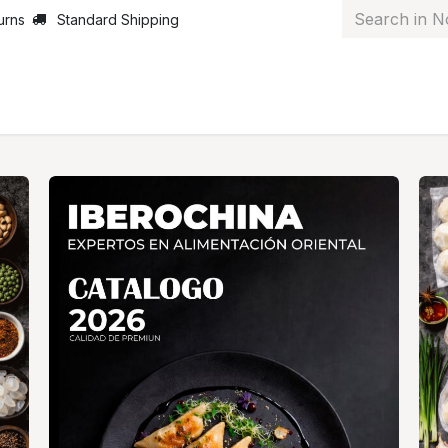
urns
Standard Shipping
ut Us
News
Services
Customer Service
Courses
J