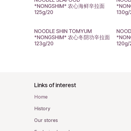
*NONGSHIM* 农心海鲜辛拉面
*NO
125g/20
130g/
NOODLE SHIN TOMYUM
NOOD
*NONGSHIM* 农心冬阴功辛拉面
*NO
123g/20
120g/
Links of interest
Home
History​
Our stores