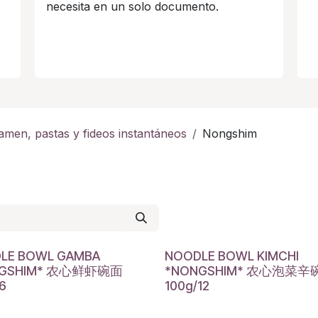
necesita en un solo documento.
amen, pastas y fideos instantáneos
Nongshim
LE BOWL GAMBA
NOODLE BOWL KIMCHI
NGSHIM* 农心鲜虾碗面
*NONGSHIM* 农心泡菜辛
16
100g/12