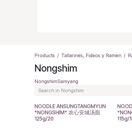
Products
Tallarines, Fideos y Ramen
R
Nongshim
Nongshim
Samyang
NOODLE ANSUNGTANGMYUN
NOOD
*NONGSHIM* 农心安城汤面
*NO
125g/20
115g/