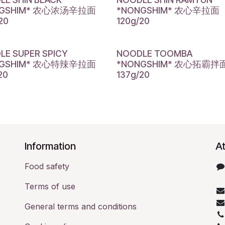
NGSHIM* 农心浓汤辛拉面
*NONGSHIM* 农心辛拉面
20
120g/20
LE SUPER SPICY
NOODLE TOOMBA
NGSHIM* 农心特辣辛拉面
*NONGSHIM* 农心拓霸拌
20
137g/20
​Information
At
Food safety
Terms of use
General terms and conditions