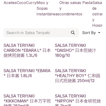
Aceites
Coco
Curry
Miso y
Otras salsas
Pasta
Salsa
S
Sopas
y
de
a
Instantáneas
condimentos
ostras
y
y
Hoisin
Sort By
SALSA TERIYAKI
SALSA TERIYAKI
CARBON *EBARA L* 日本
*DAISHO* 日本照烧汁
烧烤照烧酱 1.3L/6
180g/10
SALSA TERIYAKI *EBARA
SALSA TERIYAKI
* 日本酱 1.8L/6
*HEALTHY BOY* 仁和园
日式照烧酱 250ml/12
SALSA TERIYAKI
SALSA TERIYAKI
*KIKKOMAN* 日本万字照
*NIPPON* 日本食研照烧
烧酱 250ml/6
酱 2kg/6