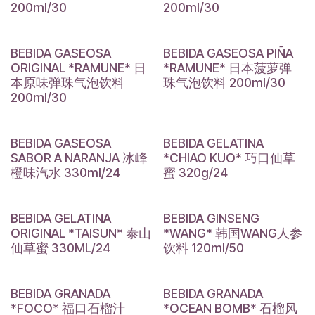
200ml/30
200ml/30
BEBIDA GASEOSA
BEBIDA GASEOSA PIÑA
ORIGINAL *RAMUNE* 日
*RAMUNE* 日本菠萝弹
本原味弹珠气泡饮料
珠气泡饮料 200ml/30
200ml/30
BEBIDA GASEOSA
BEBIDA GELATINA
SABOR A NARANJA 冰峰
*CHIAO KUO* 巧口仙草
橙味汽水 330ml/24
蜜 320g/24
BEBIDA GELATINA
BEBIDA GINSENG
ORIGINAL *TAISUN* 泰山
*WANG* 韩国WANG人参
仙草蜜 330ML/24
饮料 120ml/50
BEBIDA GRANADA
BEBIDA GRANADA
*FOCO* 福口石榴汁
*OCEAN BOMB* 石榴风