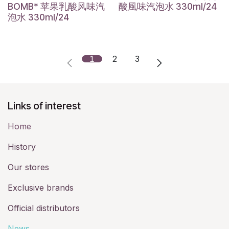
BOMB* 苹果乳酸风味汽
酸風味汽泡水 330ml/24
泡水 330ml/24
1
2
3
Links of interest
Home
History​
Our stores
Exclusive brands
Official distributors
News