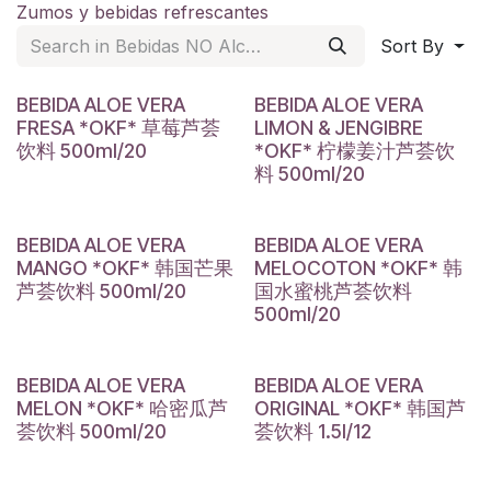
Zumos y bebidas refrescantes
Sort By
BEBIDA ALOE VERA
BEBIDA ALOE VERA
FRESA *OKF* 草莓芦荟
LIMON & JENGIBRE
饮料 500ml/20
*OKF* 柠檬姜汁芦荟饮
料 500ml/20
BEBIDA ALOE VERA
BEBIDA ALOE VERA
MANGO *OKF* 韩国芒果
MELOCOTON *OKF* 韩
芦荟饮料 500ml/20
国水蜜桃芦荟饮料
500ml/20
BEBIDA ALOE VERA
BEBIDA ALOE VERA
MELON *OKF* 哈密瓜芦
ORIGINAL *OKF* 韩国芦
荟饮料 500ml/20
荟饮料 1.5l/12