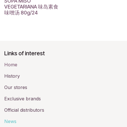
SOPA MISO
VEGETARIANA 味岛素食
味噌汤 80g/24
Links of interest
Home
History​
Our stores
Exclusive brands
Official distributors
News