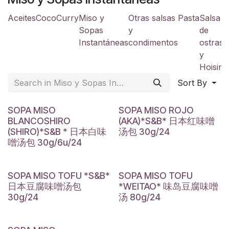
Aceites
Coco
Curry
Miso y
Otras salsas
Pasta
Salsa
S
Sopas
y
de
a
Instantáneas
condimentos
ostras
y
y
Hoisin
Sort By
SOPA MISO
SOPA MISO ROJO
BLANCOSHIRO
(AKA)*S&B* 日本红味噌
(SHIRO)*S&B * 日本白味
汤包 30g/24
噌汤包 30g/6u/24
SOPA MISO TOFU *S&B*
SOPA MISO TOFU
日本豆腐味噌汤包
*WEITAO* 味岛豆腐味噌
30g/24
汤 80g/24