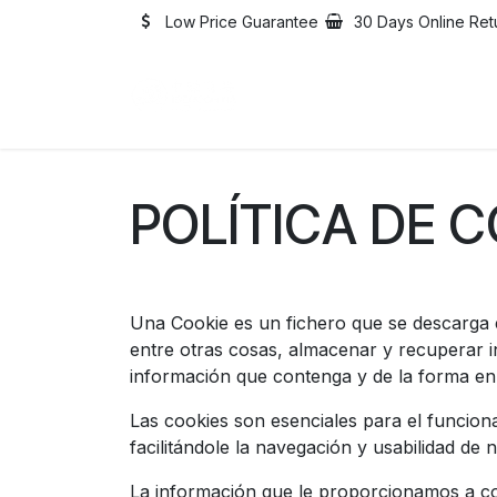
Skip to Content
Low Price Guarantee
30 Days Online Ret
Home
Catalogue
Abo
POLÍTICA DE 
Una Cookie es un fichero que se descarga 
entre otras cosas, almacenar y recuperar i
información que contenga y de la forma en q
Las cookies son esenciales para el funciona
facilitándole la navegación y usabilidad de 
La información que le proporcionamos a con