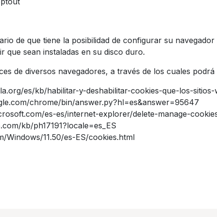
optout
rio de que tiene la posibilidad de configurar su navegador
ir que sean instaladas en su disco duro.
es de diversos navegadores, a través de los cuales podrá r
la.org/es/kb/habilitar-y-deshabilitar-cookies-que-los-sitios
oogle.com/chrome/bin/answer.py?hl=es&answer=95647
crosoft.com/es-es/internet-explorer/delete-manage-cookie
le.com/kb/ph17191?locale=es_ES
om/Windows/11.50/es-ES/cookies.html