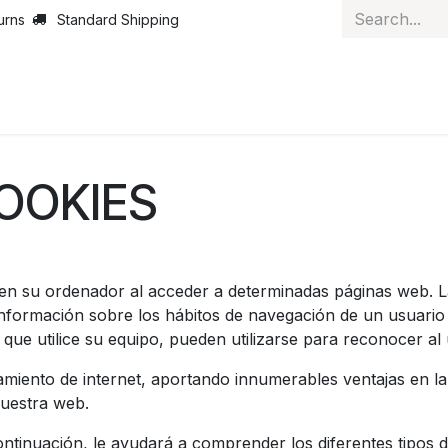
urns
Standard Shipping
ut Us
News
Services
Customer Service
Courses
J
COOKIES
en su ordenador al acceder a determinadas páginas web. L
nformación sobre los hábitos de navegación de un usuario 
ue utilice su equipo, pueden utilizarse para reconocer al 
miento de internet, aportando innumerables ventajas en la 
nuestra web.
tinuación, le ayudará a comprender los diferentes tipos d