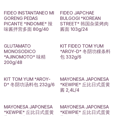
FIDEO INSTANTANEO MI
FIDEO JAPCHAE
GORENG PEDAS
BULGOGI *KOREAN
PICANTE *INDOMIE* 辣
STREET* 韩国杂菜烤肉
味酱拌营多面 80g/40
酱面 103g/24
GLUTAMATO
KIT FIDEO TOM YUM
MONOSODICO
*AROY-D* 冬阴功粿条料
*AJINOMOTO* 味精
包 332g/6
200g/48
KIT TOM YUM *AROY-
MAYONESA JAPONESA
D* 冬阴功汤料包 232g/6
*KEWPIE* 丘比日式蛋黄
酱 2,4L/4
MAYONESA JAPONESA
MAYONESA JAPONESA
*KEWPIE* 丘比日式蛋黄
*KEWPIE* 丘比日式蛋黄