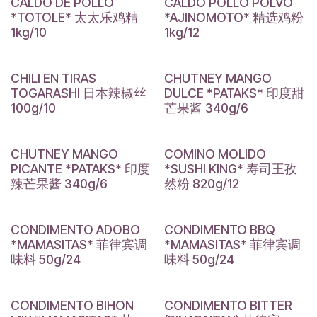
CALDO DE POLLO
CALDO POLLO POLVO
*TOTOLE* 太太乐鸡精
*AJINOMOTO* 精选鸡粉
1kg/10
1kg/12
CHILI EN TIRAS
CHUTNEY MANGO
TOGARASHI 日本辣椒丝
DULCE *PATAKS* 印度甜
100g/10
芒果酱 340g/6
CHUTNEY MANGO
COMINO MOLIDO
PICANTE *PATAKS* 印度
*SUSHI KING* 寿司王孜
辣芒果酱 340g/6
然粉 820g/12
CONDIMENTO ADOBO
CONDIMENTO BBQ
*MAMASITAS* 菲律宾调
*MAMASITAS* 菲律宾调
味料 50g/24
味料 50g/24
CONDIMENTO BIHON
CONDIMENTO BITTER