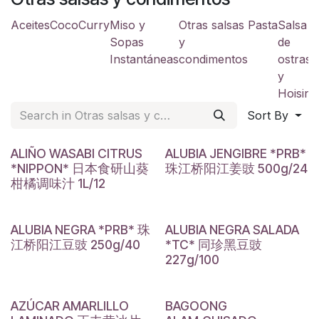
Aceites
Coco
Curry
Miso y
Otras salsas
Pasta
Salsa
S
Sopas
y
de
a
Instantáneas
condimentos
ostras
y
y
Hoisin
Sort By
ALIÑO WASABI CITRUS
ALUBIA JENGIBRE *PRB*
*NIPPON* 日本食研山葵
珠江桥阳江姜豉 500g/24
柑橘调味汁 1L/12
ALUBIA NEGRA *PRB* 珠
ALUBIA NEGRA SALADA
江桥阳江豆豉 250g/40
*TC* 同珍黑豆豉
227g/100
AZÚCAR AMARLILLO
BAGOONG