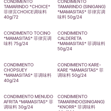
CONDIMENTO
CONDIMENTO
TAMARINDO *CHOICE*
TAMARINDO (SINIGANG)
菲律宾CHOICE调味料
*MAMASITAS* 菲律宾调
40g/72
味料 50g/24
CONDIMENTO TOCINO
CONDIMIENTO
*MAMASITAS* 菲律宾调
CALDERETA
味料 75g/24
*MAMASITAS* 菲调味料
50g/24
CONDIMIENTO
CONDIMIENTO KARE-
CHOPSUEY
KARE *MAMASITAS* 菲
*MAMASITAS* 菲调味料
调味料 50g/24
40g/24
CONDIMIENTO MENUDO
CONDIMIENTO
AFRITA *MAMASITAS* 菲
TAMARINDO(SINIGANG)
调味料 30g/24
*KNORR* 菲调味料