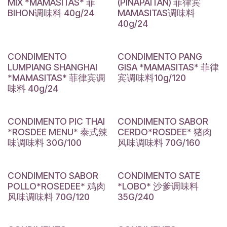
MIX *MAMASITAS* 菲
(PINAPAITAN) 菲律宾
BIHON调味料 40g/24
MAMASITAS调味料
40g/24
CONDIMENTO
CONDIMENTO PANG
LUMPIANG SHANGHAI
GISA *MAMASITAS* 菲律
*MAMASITAS* 菲律宾调
宾调味料10g/120
味料 40g/24
CONDIMENTO PIC THAI
CONDIMENTO SABOR
*ROSDEE MENU* 泰式辣
CERDO*ROSDEE* 猪肉
味调味料 30G/100
风味调味料 70G/160
CONDIMENTO SABOR
CONDIMENTO SATE
POLLO*ROSEDEE* 鸡肉
*LOBO* 沙爹调味料
风味调味料 70G/120
35G/240