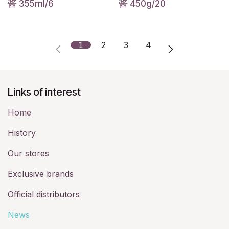
酱 355ml/6
酱 450g/20
1
2
3
4
Links of interest
Home
History​
Our stores
Exclusive brands
Official distributors
News