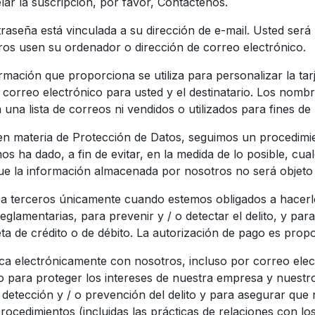
lar la suscripción, por favor, Contáctenos.
traseña está vinculada a su dirección de e-mail. Usted ser
ros usen su ordenador o dirección de correo electrónico.
rmación que proporciona se utiliza para personalizar la ta
de correo electrónico para usted y el destinatario. Los nomb
una lista de correos ni vendidos o utilizados para fines de
 en materia de Protección de Datos, seguimos un procedimi
s ha dado, a fin de evitar, en la medida de lo posible, cu
e la información almacenada por nosotros no será objeto
a terceros únicamente cuando estemos obligados a hacerlo
reglamentarias, para prevenir y / o detectar el delito, y par
ta de crédito o de débito. La autorización de pago es pro
a electrónicamente con nosotros, incluso por correo elec
 para proteger los intereses de nuestra empresa y nuestros
 la detección y / o prevención del delito y para asegurar q
rocedimientos (incluidas las prácticas de relaciones con los