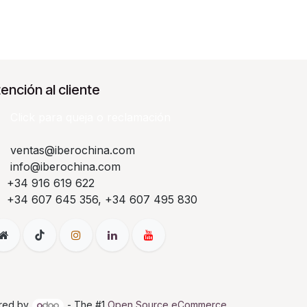
ención al cliente
Click para queja o reclamación​
ventas@iberochina.com
info@iberochina.com
+34 916 619 622
+34 607 645 356, +34 607 495 830
red by
- The #1
Open Source eCommerce