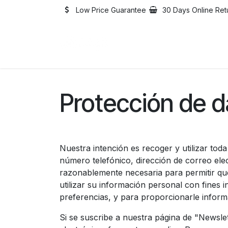
Skip to Content
Low Price Guarantee
30 Days Online Ret
Home
Catalogue
Abo
Protección de d
Nuestra intención es recoger y utilizar to
número telefónico, dirección de correo ele
razonablemente necesaria para permitir que
utilizar su información personal con fines i
preferencias, y para proporcionarle infor
Si se suscribe a nuestra página de "Newsl