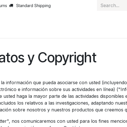
urns
Standard Shipping
ut Us
News
Services
Customer Service
Courses
J
atos y Copyright
da la información que pueda asociarse con usted (incluyend
ctrónico e información sobre sus actividades en línea) ("I
 usted haga la mayor parte de las actividades disponibles
ncluidos los relativos a las investigaciones, adaptando nues
mación sobre nosotros y nuestros productos que creemos qu
etter", nos comunicaremos con usted para los fines mencio