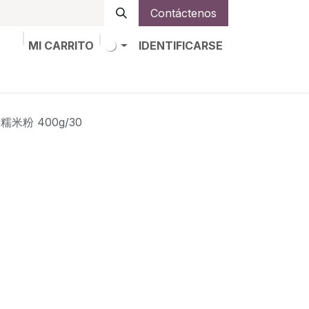
Contáctenos
MI CARRITO
IDENTIFICARSE
os
Trabajos
Alta de socio
标糯米粉 400g/30