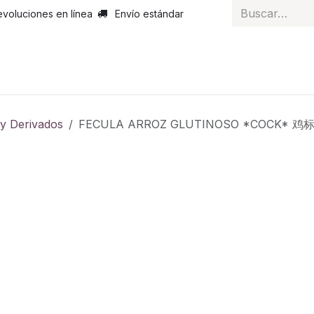
evoluciones en línea
Envío estándar
 nosotros
Noticias
Servicios
Atención al cliente
Curs
 y Derivados
FECULA ARROZ GLUTINOSO *COCK* 鸡