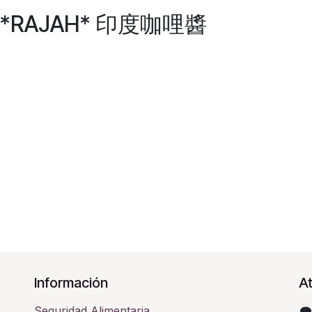
A *RAJAH* 印度咖哩醬
Información
At
Seguridad Alimentaria