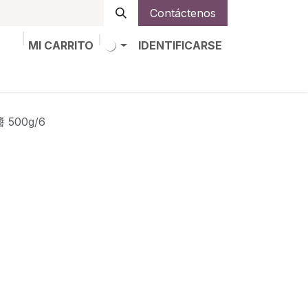
Contáctenos
MI CARRITO
IDENTIFICARSE
os
Trabajos
Alta de socio
 500g/6