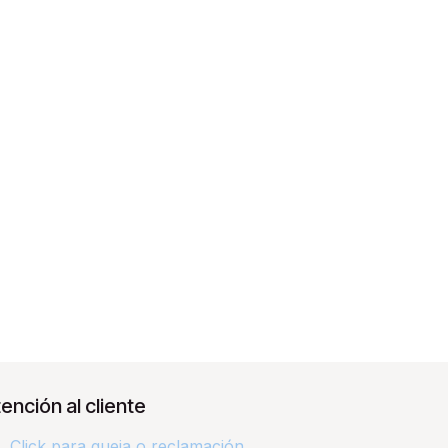
ención al cliente
Click para queja o reclamación​