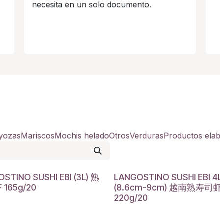
necesita en un solo documento.
yozas
Mariscos
Mochis helado
Otros
Verduras
Productos ela
STINO SUSHI EBI (3L) 熟
LANGOSTINO SUSHI EBI 4
165g/20
(8.6cm-9cm) 越南熟寿司
220g/20