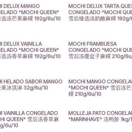
I DELUX MANGO
MOCHI DELUX TARTA QU
ELADO *MOCHI QUEEN*
CONGELADO *MOCHI QU
选冻芒果麻糬 192g/6u/10
雪后臻选冻奶酪麻糬 192g/6
 DELUX VAINILLA
MOCHI FRAMBUESA
ELADO *MOCHI QUEEN*
CONGELADO *MOCHI QU
选冻香草麻糬 192g/6u/10
雪后冻覆盆子麻糬 210g/6u/
I HELADO SABOR MANGO
MOCHI MANGO CONGEL
果冰淇淋 32g/6u/10
*MOCHI QUEEN* 雪后冻
糬 210g/6u/10
I VAINILLA CONGELADO
MOLLEJA PATO CONGELA
CHI QUEEN* 雪后冻香草麻
*MARINHAVE* 冻鸭胗 1kg/
g/6u/10