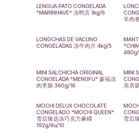
LENGUA PATO CONGELADA
LONC
*MARINHAVE* 冻鸭舌 1kg/6
CONG
羊肉卷片
LONGCHAS DE VACUNO
MANT
CONGELADAS 冻牛肉片 4kg/5
*CH
480g/
MINI SALCHICHA ORIGINAL
MINI 
CONGELADA *MENGFU* 蒙福冻
CONG
肉枣肠 360g/16
亲亲肠 
MOCHI DELUX CHOCOLATE
MOCH
CONGELADO *MOCHI QUEEN*
CONG
雪后臻选冻巧克力麻糬
雪后臻
192g/6u/10