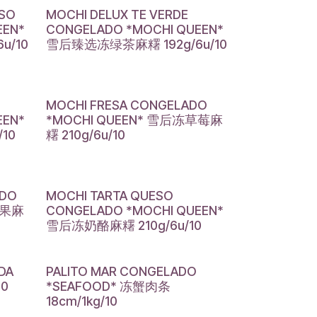
ESO
MOCHI DELUX TE VERDE
EEN*
CONGELADO *MOCHI QUEEN*
u/10
雪后臻选冻绿茶麻糬 192g/6u/10
MOCHI FRESA CONGELADO
EEN*
*MOCHI QUEEN* 雪后冻草莓麻
10
糬 210g/6u/10
ADO
MOCHI TARTA QUESO
芒果麻
CONGELADO *MOCHI QUEEN*
雪后冻奶酪麻糬 210g/6u/10
DA
PALITO MAR CONGELADO
10
*SEAFOOD* 冻蟹肉条
18cm/1kg/10