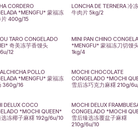
HA CORDERO
LONCHA DE TERNERA 
ELADA *MENGFU* 蒙福冻
牛肉片 5kg/2
 400g/15
OU TARO CONGELADO
MINI PAN CHINO CONGEL
IMEI* 奇美冻芋香馒头
*MENGFU* 蒙福冻刀切馒
6u/12
1kg/4
SALCHICHA POLLO
MOCHI CHOCOLATE
ELADA *MENGFU* 蒙福冻
CONGELADO *MOCHI QU
360g/16
雪后冻巧克力麻糬 210g/6u/
I DELUX COCO
MOCHI DELUX FRAMBUES
ELADO *MOCHI QUEEN*
CONGELADO *MOCHI QU
选冻椰子麻糬 192g/6u/10
雪后臻选冻覆盆子麻糬
210g/6u/10