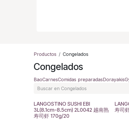
Productos
Congelados
Congelados
Bao
Carnes
Comidas preparadas
Dorayakis
G
LANGOSTINO SUSHI EBI
LANGO
3L(8.1cm-8.5cm) 2L0042 越南熟
寿司虾 
寿司虾 170g/20