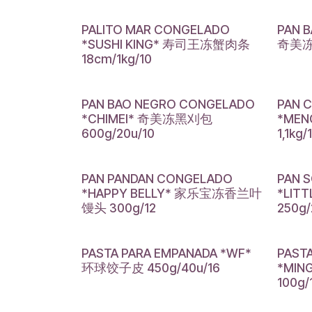
PALITO MAR CONGELADO
PAN 
*SUSHI KING* 寿司王冻蟹肉条
奇美冻刈
18cm/1kg/10
PAN BAO NEGRO CONGELADO
PAN 
*CHIMEI* 奇美冻黑刈包
*ME
600g/20u/10
1,1kg/
PAN PANDAN CONGELADO
PAN 
*HAPPY BELLY* 家乐宝冻香兰叶
*LIT
馒头 300g/12
250g/
PASTA PARA EMPANADA *WF*
PAST
环球饺子皮 450g/40u/16
*MI
100g/