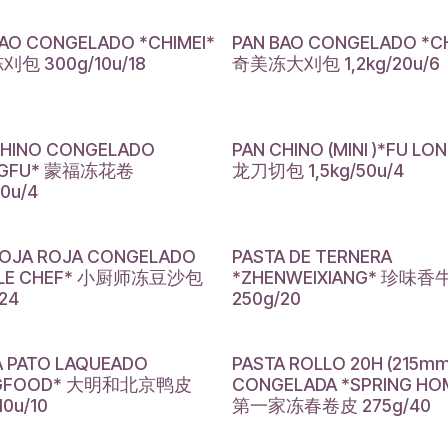
BAO CONGELADO *CHIMEI*
PAN BAO CONGELADO *CH
包 300g/10u/18
奇美冻大刈包 1,2kg/20u/6
CHINO CONGELADO
PAN CHINO (MINI )*FU LO
NGFU* 蒙福冻花卷
龙刀切包 1,5kg/50u/4
10u/4
SOJA ROJA CONGELADO
PASTA DE TERNERA
TLE CHEF* 小厨师冻豆沙包
*ZHENWEIXIANG* 珍味香
24
250g/20
A PATO LAQUEADO
PASTA ROLLO 20H (215mm
NGFOOD* 大明和北京鸭皮
CONGELADA *SPRING HO
10u/10
第一家冻春卷皮 275g/40