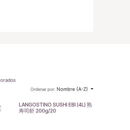
borados
Nombre (A-Z)
Ordenar por:
L
LANGOSTINO SUSHI EBI (4L) 熟
虾
寿司虾 200g/20