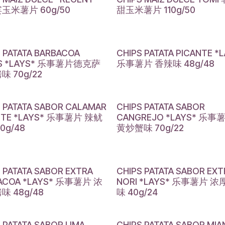
玉米薯片 60g/50
甜玉米薯片 110g/50
S PATATA BARBACOA
CHIPS PATATA PICANTE *
AS *LAYS* 乐事薯片德克萨
乐事薯片 香辣味 48g/48
 70g/22
S PATATA SABOR CALAMAR
CHIPS PATATA SABOR
NTE *LAYS* 乐事薯片 辣鱿
CANGREJO *LAYS* 乐
0g/48
黄炒蟹味 70g/22
 PATATA SABOR EXTRA
CHIPS PATATA SABOR EXT
ACOA *LAYS* 乐事薯片 浓
NORI *LAYS* 乐事薯片 
味 48g/48
味 40g/24
 PATATA SABOR LIMA
CHIPS PATATA SABOR MIA