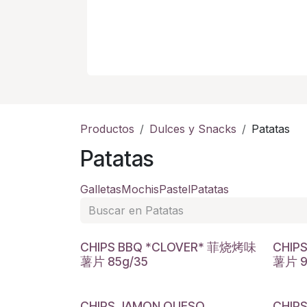
Productos
Dulces y Snacks
Patatas
Patatas
Galletas
Mochis
Pastel
Patatas
CHIPS BBQ *CLOVER* 菲烧烤味
CHIP
薯片 85g/35
薯片 9
CHIPS JAMON QUESO
CHIPS