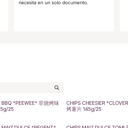
necesita en un solo documento.
S BBQ *PEEWEE* 菲烧烤味
CHIPS CHEESIER *CLOVE
5g/25
烤薯片 145g/25
 MAIZ DULCE *REGENT*
CHIPS MAIZ DULCE TOM