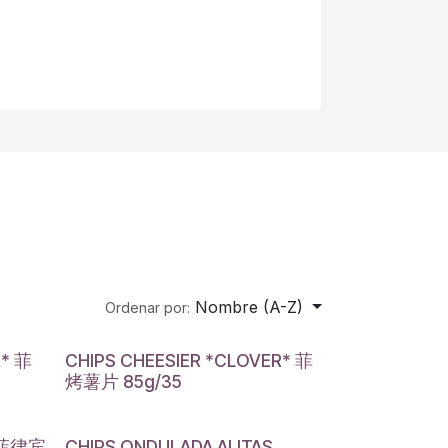
Nombre (A-Z)
Ordenar por:
R* 菲
CHIPS CHEESIER *CLOVER* 菲
烤薯片 85g/35
I 菲律宾
CHIPS ONDULADA ALITAS