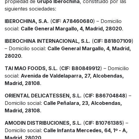
propiedad de
Grupo Iberochina
, constituido por las
siguientes sociedades:
IBEROCHINA, S.A.
(
CIF: A78460680
) – Domicilio
social:
Calle General Margallo, 4, Madrid, 28020
.
IBEROCHINA INTERNACIONAL, S.L.
(
CIF: B81807109
)
– Domicilio social:
Calle General Margallo, 4, Madrid,
28020
.
TAI MAO FOODS, S.L.
(
CIF: B80849912
) – Domicilio
social:
Avenida de Valdelaparra, 27, Alcobendas,
Madrid, 28108
.
ORIENTAL DELICATESSEN, S.L.
(
CIF: B86704848
) –
Domicilio social:
Calle Peñalara, 23, Alcobendas,
Madrid, 28108
.
AMODIN DISTRIBUCIONES, S.L.
(
CIF: B10761385
) –
Domicilio social:
Calle Infanta Mercedes, 64, 1º - A,
Madrid, 28020
.