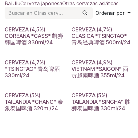
Bai Jiu
Cerveza japonesa
Otras cervezas asiáticas
Ordenar por
CERVEZA (4,5%)
CERVEZA (4,7%)
COREANA *CASS* 凯狮
CLASICA *TSINGTAO*
韩国啤酒 330ml/24
青岛经典啤酒 500ml/24
CERVEZA (4,7%)
CERVEZA (4,9%)
*TSINGTAO* 青岛啤酒
VIETNAM *SAIGON* 西
330ml/24
贡越南啤酒 355ml/24
CERVEZA (5%)
CERVEZA (5%)
TAILANDIA *CHANG* 泰
TAILANDIA *SINGHA* 胜
象泰国啤酒 320ml/24
狮泰国啤酒 330ml/24