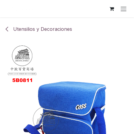
Ir al contenido
Utensilios y Decoraciones