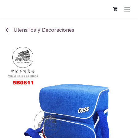
Ir al contenido
Utensilios y Decoraciones