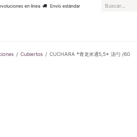
evoluciones en línea
Envío estándar
 nosotros
Noticias
Servicios
Atención al cliente
Curs
ciones
Cubiertos
CUCHARA *青龙米通5,5* 汤勺 /60