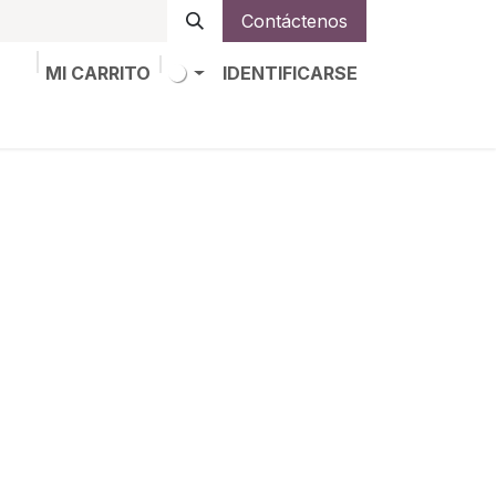
Contáctenos
MI CARRITO
IDENTIFICARSE
os
Trabajos
Alta de socio