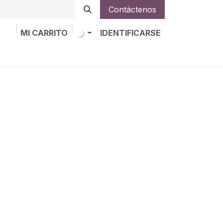
Contáctenos
MI CARRITO
IDENTIFICARSE
os
Trabajos
Alta de socio