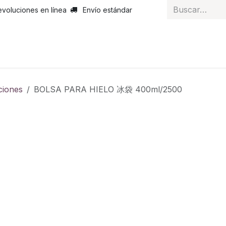
evoluciones en línea
Envío estándar
 nosotros
Noticias
Servicios
Atención al cliente
Curs
ciones
BOLSA PARA HIELO 冰袋 400ml/2500