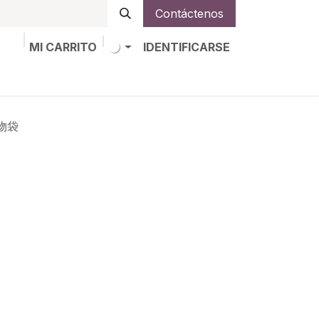
Contáctenos
MI CARRITO
IDENTIFICARSE
os
Trabajos
Alta de socio
购物袋