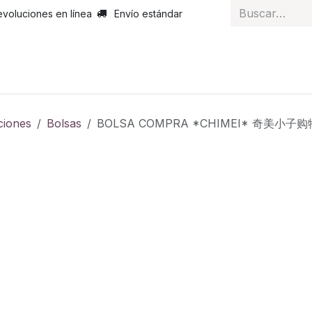
evoluciones en línea
Envío estándar
 nosotros
Noticias
Servicios
Atención al cliente
Curs
ciones
Bolsas
BOLSA COMPRA *CHIMEI* 奇美小子