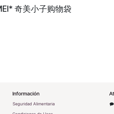
HIMEI* 奇美小子购物袋
Información
At
Seguridad Alimentaria