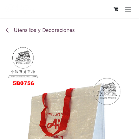
Ir al contenido
Utensilios y Decoraciones