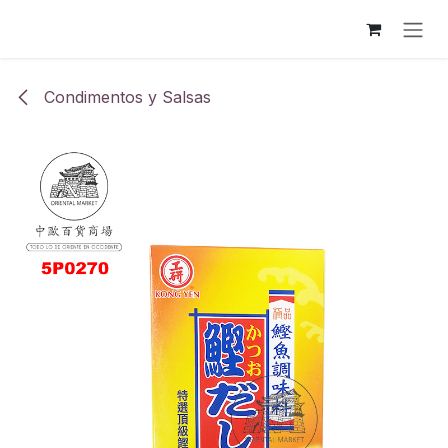
Ir al contenido
Condimentos y Salsas