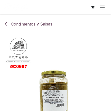
Ir al contenido
Condimentos y Salsas