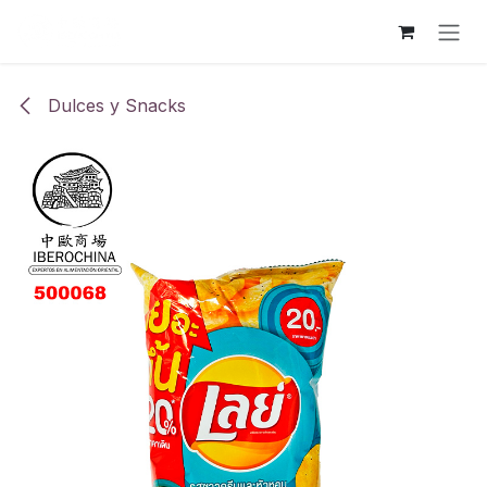
Ir al contenido
Dulces y Snacks