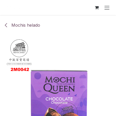
Ir al contenido
Mochis helado